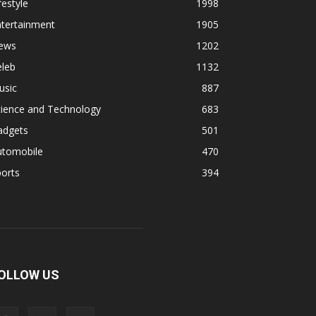
festyle
1998
ntertainment
1905
ews
1202
eleb
1132
usic
887
cience and Technology
683
adgets
501
utomobile
470
orts
394
OLLOW US