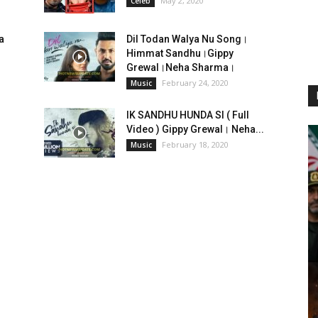
May 2, 2020
Celeb
a
Dil Todan Walya Nu Song।
Himmat Sandhu।Gippy
Grewal।Neha Sharma।
February 24, 2020
Music
IK SANDHU HUNDA SI ( Full
Video ) Gippy Grewal। Neha...
February 18, 2020
Music