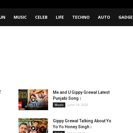
UN
MUSIC
CELEB
LIFE
TECHNO
AUTO
GADGE
T
Me and U Gippy Grewal Latest
Punjabi Song।
June 14, 2020
Music
Gippy Grewal Talking About Yo
Yo Yo Honey Singh।