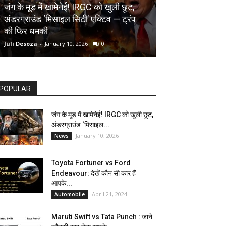
AUTOMOBILE
जंग के मूड में खामेनेई! IRGC को खुली छूट,
अंडरग्राउंड ‘मिसाइल सिटी’ एक्टिव — ट्रंप
Toyota Fortune
की फिर धमकी
देखें कौन सी कार ह
Juli Desoza
-
January 10, 2026
0
dhoni
-
April 21, 202
POPULAR
जंग के मूड में खामेनेई! IRGC को खुली छूट,
अंडरग्राउंड ‘मिसाइल...
January 10, 2026
News
Toyota Fortuner vs Ford
Endeavour: देखें कौन सी कार हैं
आपके...
April 21, 2024
Automobile
Maruti Swift vs Tata Punch : जाने