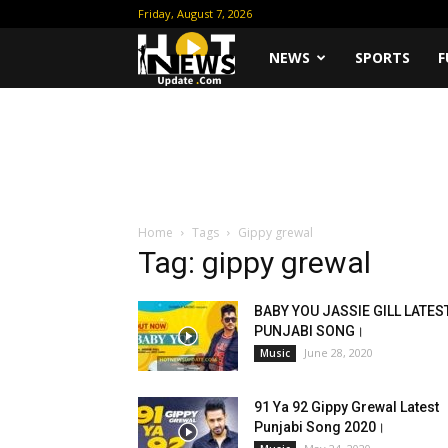
Friday, August 7, 2026
Hot
NEWS
SPORTS
F
News
Update
Home
Tags
Gippy grewal
Tag: gippy grewal
BABY YOU JASSIE GILL LATES
PUNJABI SONG।
June 28, 2020
Music
91 Ya 92 Gippy Grewal Latest
Punjabi Song 2020।