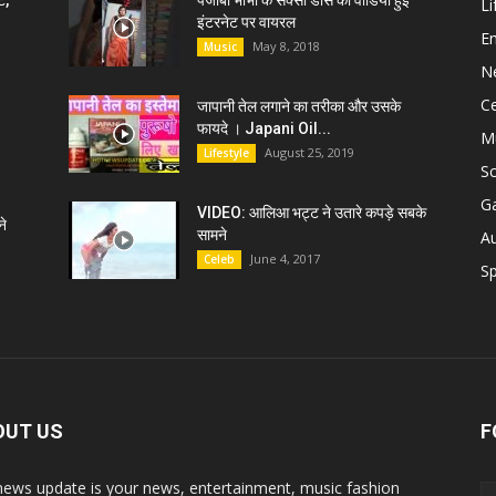
ट,
पंजाबी भाभी के सेक्सी डांस की वीडियो हुई
Li
इंटरनेट पर वायरल
E
May 8, 2018
Music
N
C
जापानी तेल लगाने का तरीका और उसके
फायदे । Japani Oil...
M
August 25, 2019
Lifestyle
S
G
VIDEO: आलिआ भट्ट ने उतारे कपड़े सबके
े
सामने
A
June 4, 2017
Celeb
Sp
OUT US
F
news update is your news, entertainment, music fashion