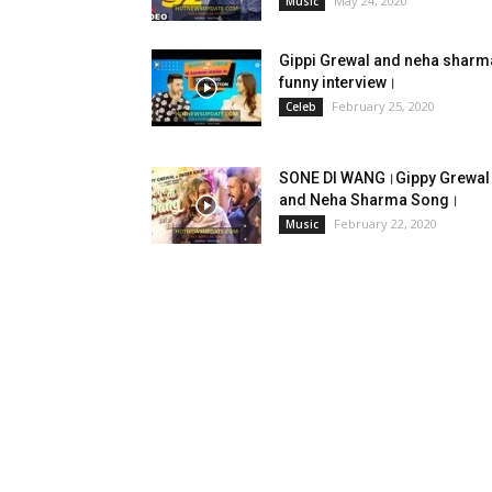
May 24, 2020
Music
Gippi Grewal and neha sharm
funny interview।
February 25, 2020
Celeb
SONE DI WANG।Gippy Grewal
and Neha Sharma Song।
February 22, 2020
Music