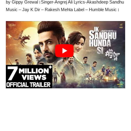
by Gippy Grewal।Singer-Angrej Ali Lyrics-Akashdeep Sandhu
Music – Jay K Dir – Rakesh Mehta Label – Humble Music।