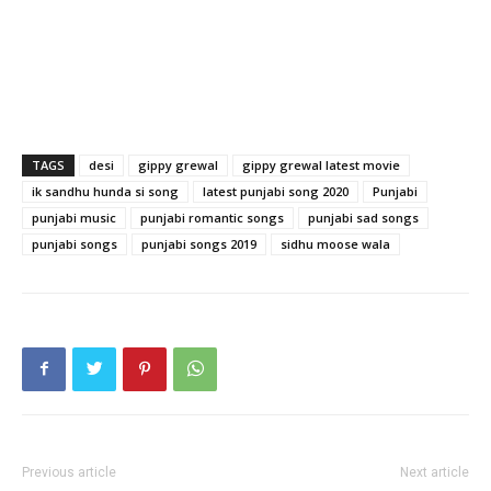
TAGS
desi
gippy grewal
gippy grewal latest movie
ik sandhu hunda si song
latest punjabi song 2020
Punjabi
punjabi music
punjabi romantic songs
punjabi sad songs
punjabi songs
punjabi songs 2019
sidhu moose wala
Previous article
Next article