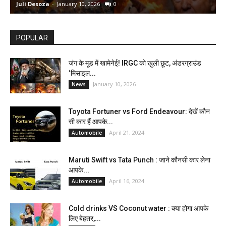
Juli Desoza
-
January 10, 2026
0
d
POPULAR
जंग के मूड में खामेनेई! IRGC को खुली छूट, अंडरग्राउंड
‘मिसाइल...
January 10, 2026
News
Toyota Fortuner vs Ford Endeavour: देखें कौन
सी कार हैं आपके...
April 21, 2024
Automobile
Maruti Swift vs Tata Punch : जाने कौनसी कार लेना
आपके...
April 16, 2024
Automobile
Cold drinks VS Coconut water : क्या होगा आपके
लिए बेहतर,...