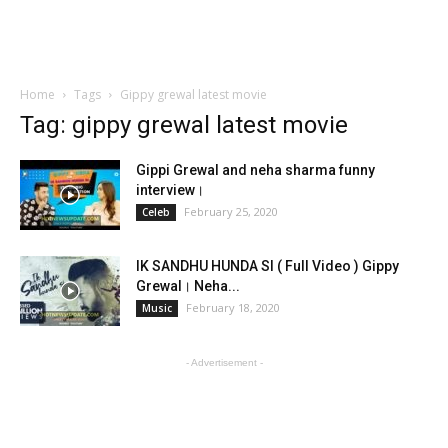
Home
Tags
Gippy grewal latest movie
Tag: gippy grewal latest movie
Gippi Grewal and neha sharma funny
interview।
February 25, 2020
Celeb
IK SANDHU HUNDA SI ( Full Video ) Gippy
Grewal। Neha...
February 18, 2020
Music
- Advertisement -