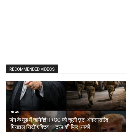
RECOMMENDED VIDEOS
NEWS
जंग के मूड में खामेनेई! IRGC को खुली छूट, अंडरग्राउंड
T
‘मिसाइल सिटी’ एक्टिव — ट्रंप की फिर धमकी
क