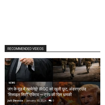
RECOMMENDED VIDEOS
NEWS
जंग के मूड में खामेनेई! IRGC को खुली छूट, अंडरग्राउंड
T
‘मिसाइल सिटी’ एक्टिव — ट्रंप की फिर धमकी
क
Juli Desoza
-
January 10, 2026
0
d