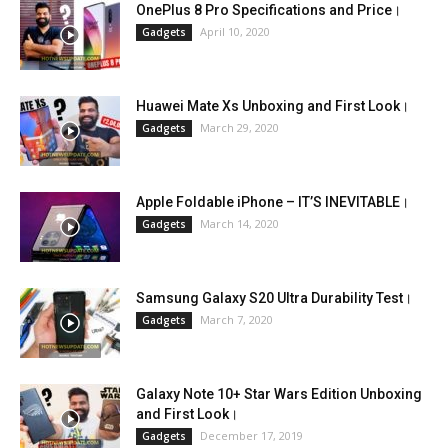
OnePlus 8 Pro Specifications and Price।
April 10, 2020
Gadgets
Huawei Mate Xs Unboxing and First Look।
March 29, 2020
Gadgets
Apple Foldable iPhone – IT’S INEVITABLE।
March 14, 2020
Gadgets
Samsung Galaxy S20 Ultra Durability Test।
March 7, 2020
Gadgets
Galaxy Note 10+ Star Wars Edition Unboxing
and First Look।
December 17, 2019
Gadgets