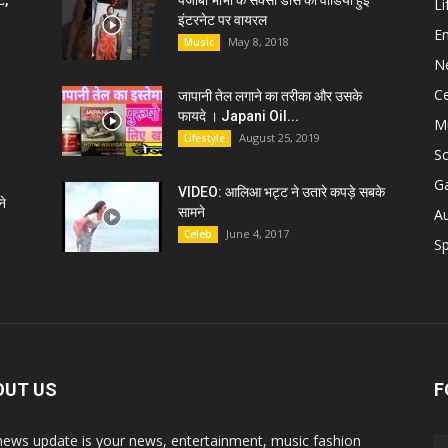
ट,
पंजाबी भाभी के सेक्सी डांस की वीडियो हुई
Li
इंटरनेट पर वायरल
E
May 8, 2018
Music
N
C
जापानी तेल लगाने का तरीका और उसके
फायदे । Japani Oil...
M
August 25, 2019
Lifestyle
S
G
VIDEO: आलिआ भट्ट ने उतारे कपड़े सबके
े
सामने
A
June 4, 2017
Celeb
Sp
OUT US
F
news update is your news, entertainment, music fashion