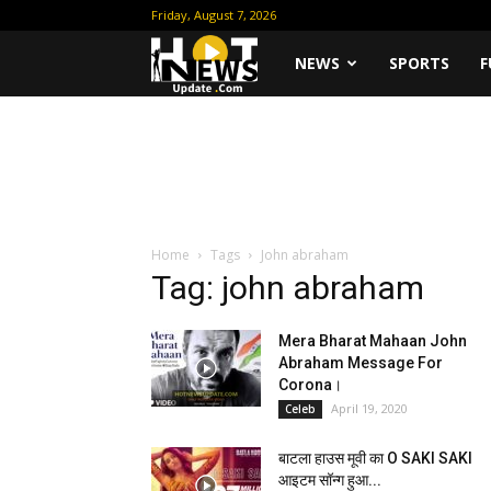
Friday, August 7, 2026
Hot
NEWS
SPORTS
F
News
Update
Home
Tags
John abraham
Tag: john abraham
Mera Bharat Mahaan John
Abraham Message For
Corona।
April 19, 2020
Celeb
बाटला हाउस मूवी का O SAKI SAKI
आइटम सॉन्ग हुआ...