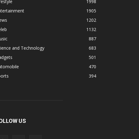
festyle
1998
ntertainment
1905
ews
1202
eleb
1132
usic
887
cience and Technology
683
adgets
501
utomobile
470
orts
394
OLLOW US