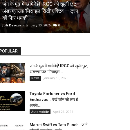
AUTOMOBILE
जंग के मूड में खामेनेई! IRGC को खुली छूट,
अंडरग्राउंड ‘मिसाइल सिटी’ एक्टिव — ट्रंप
Toyota Fortune
की फिर धमकी
देखें कौन सी कार ह
Juli Desoza
-
January 10, 2026
0
dhoni
-
April 21, 202
POPULAR
जंग के मूड में खामेनेई! IRGC को खुली छूट,
अंडरग्राउंड ‘मिसाइल...
January 10, 2026
News
Toyota Fortuner vs Ford
Endeavour: देखें कौन सी कार हैं
आपके...
April 21, 2024
Automobile
Maruti Swift vs Tata Punch : जाने