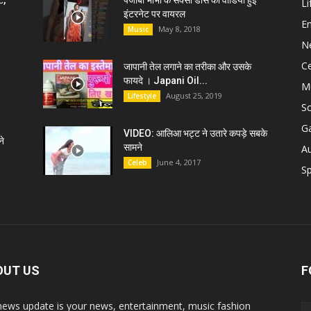
ट,
पंजाबी भाभी के सेक्सी डांस की वीडियो हुई
Li
इंटरनेट पर वायरल
E
May 8, 2018
Music
N
C
जापानी तेल लगाने का तरीका और उसके
फायदे । Japani Oil...
M
August 25, 2019
Lifestyle
S
G
VIDEO: आलिआ भट्ट ने उतारे कपड़े सबके
े
सामने
A
June 4, 2017
Celeb
Sp
OUT US
F
news update is your news, entertainment, music fashion