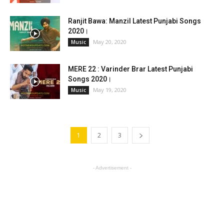
Ranjit Bawa: Manzil Latest Punjabi Songs
2020।
May 20, 2020
Music
MERE 22 : Varinder Brar Latest Punjabi
Songs 2020।
May 19, 2020
Music
1
2
3
- Advertisement -