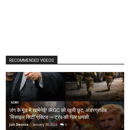
RECOMMENDED VIDEOS
NEWS
जंग के मूड में खामेनेई! IRGC को खुली छूट, अंडरग्राउंड
T
‘मिसाइल सिटी’ एक्टिव — ट्रंप की फिर धमकी
क
Juli Desoza
-
January 10, 2026
0
d