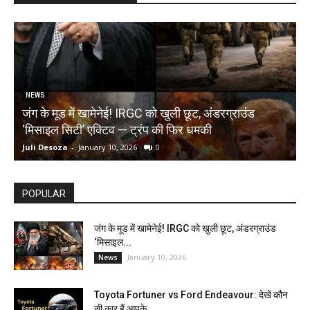
NEWS
जंग के मूड में खामेनेई! IRGC को खुली छूट, अंडरग्राउंड
T
‘मिसाइल सिटी’ एक्टिव — ट्रंप की फिर धमकी
क
Juli Desoza
-
January 10, 2026
0
d
POPULAR
जंग के मूड में खामेनेई! IRGC को खुली छूट, अंडरग्राउंड
‘मिसाइल...
January 10, 2026
News
Toyota Fortuner vs Ford Endeavour: देखें कौन
सी कार हैं आपके...