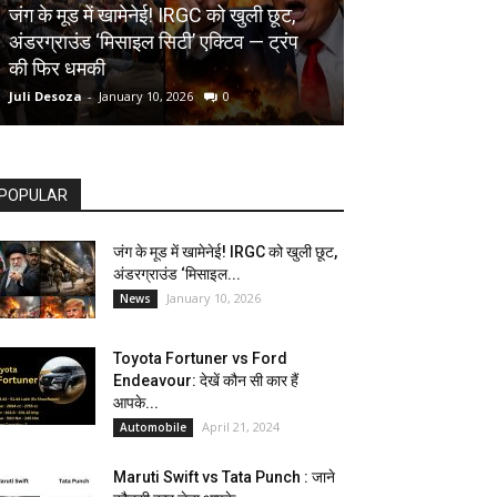
AUTOMOBILE
जंग के मूड में खामेनेई! IRGC को खुली छूट,
अंडरग्राउंड ‘मिसाइल सिटी’ एक्टिव — ट्रंप
Toyota Fortune
की फिर धमकी
देखें कौन सी कार ह
Juli Desoza
-
January 10, 2026
0
dhoni
-
April 21, 202
POPULAR
जंग के मूड में खामेनेई! IRGC को खुली छूट,
अंडरग्राउंड ‘मिसाइल...
January 10, 2026
News
Toyota Fortuner vs Ford
Endeavour: देखें कौन सी कार हैं
आपके...
April 21, 2024
Automobile
Maruti Swift vs Tata Punch : जाने