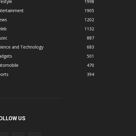
festyle
1998
ntertainment
1905
ews
1202
eleb
1132
usic
887
cience and Technology
683
adgets
501
utomobile
470
orts
394
OLLOW US