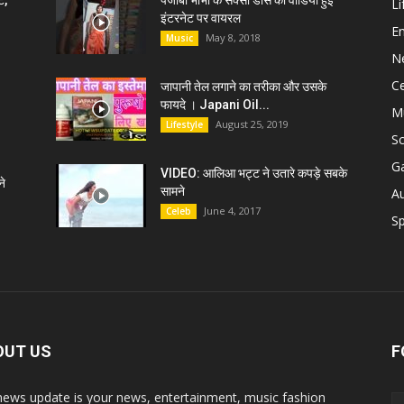
ट,
पंजाबी भाभी के सेक्सी डांस की वीडियो हुई
Li
इंटरनेट पर वायरल
E
May 8, 2018
Music
N
C
जापानी तेल लगाने का तरीका और उसके
फायदे । Japani Oil...
M
August 25, 2019
Lifestyle
S
G
VIDEO: आलिआ भट्ट ने उतारे कपड़े सबके
े
सामने
A
June 4, 2017
Celeb
Sp
OUT US
F
news update is your news, entertainment, music fashion