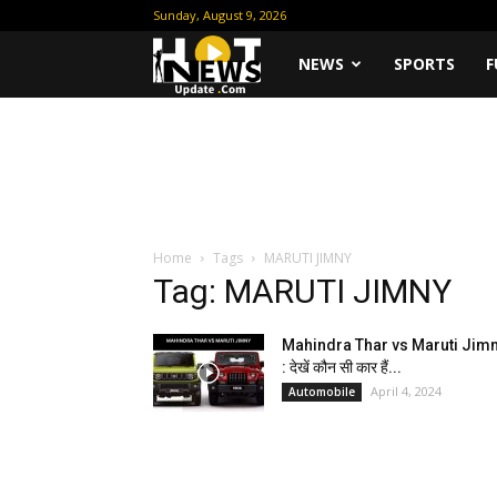
Sunday, August 9, 2026
Hot
NEWS
SPORTS
F
News
Update
Home
Tags
MARUTI JIMNY
Tag: MARUTI JIMNY
Mahindra Thar vs Maruti Jim
: देखें कौन सी कार हैं...
April 4, 2024
Automobile