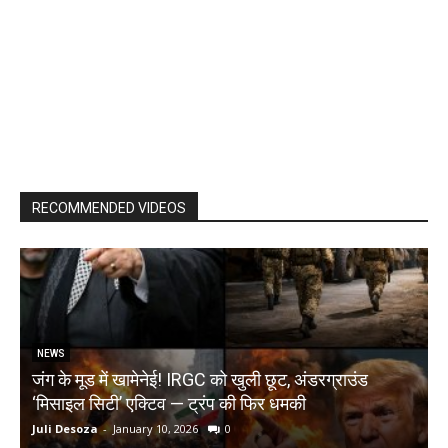
RECOMMENDED VIDEOS
NEWS
जंग के मूड में खामेनेई! IRGC को खुली छूट, अंडरग्राउंड
T
‘मिसाइल सिटी’ एक्टिव — ट्रंप की फिर धमकी
क
Juli Desoza
-
January 10, 2026
0
d