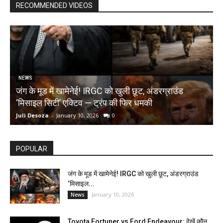
RECOMMENDED VIDEOS
NEWS
जंग के मूड में खामेनेई! IRGC को खुली छूट, अंडरग्राउंड
T
‘मिसाइल सिटी’ एक्टिव — ट्रंप की फिर धमकी
क
Juli Desoza
-
January 10, 2026
0
d
POPULAR
जंग के मूड में खामेनेई! IRGC को खुली छूट, अंडरग्राउंड
‘मिसाइल...
January 10, 2026
News
Toyota Fortuner vs Ford Endeavour: देखें कौन