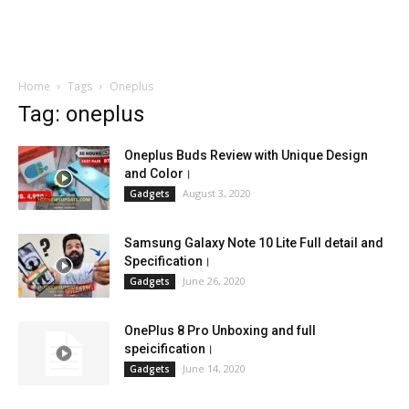
Home
Tags
Oneplus
Tag: oneplus
Oneplus Buds Review with Unique Design
and Color।
August 3, 2020
Gadgets
Samsung Galaxy Note 10 Lite Full detail and
Specification।
June 26, 2020
Gadgets
OnePlus 8 Pro Unboxing and full
speicification।
June 14, 2020
Gadgets