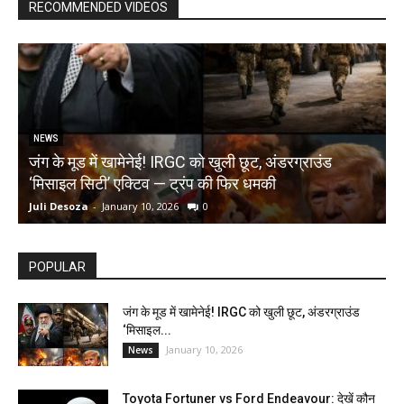
RECOMMENDED VIDEOS
NEWS
जंग के मूड में खामेनेई! IRGC को खुली छूट, अंडरग्राउंड
T
‘मिसाइल सिटी’ एक्टिव — ट्रंप की फिर धमकी
क
Juli Desoza
-
January 10, 2026
0
d
POPULAR
जंग के मूड में खामेनेई! IRGC को खुली छूट, अंडरग्राउंड
‘मिसाइल...
January 10, 2026
News
Toyota Fortuner vs Ford Endeavour: देखें कौन