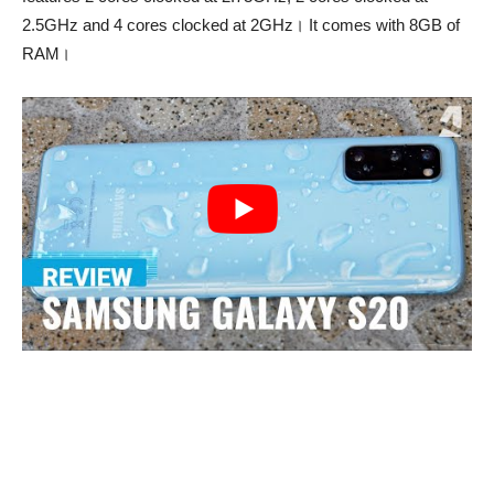
2.5GHz and 4 cores clocked at 2GHz। It comes with 8GB of
RAM।