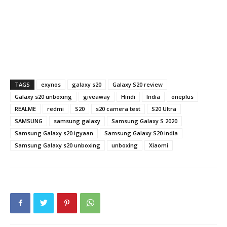
TAGS
exynos
galaxy s20
Galaxy S20 review
Galaxy s20 unboxing
giveaway
Hindi
India
oneplus
REALME
redmi
S20
s20 camera test
S20 Ultra
SAMSUNG
samsung galaxy
Samsung Galaxy S 2020
Samsung Galaxy s20 igyaan
Samsung Galaxy S20 india
Samsung Galaxy s20 unboxing
unboxing
Xiaomi