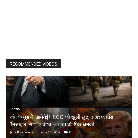
RECOMMENDED VIDEOS
NEWS
जंग के मूड में खामेनेई! IRGC को खुली छूट, अंडरग्राउंड
T
‘मिसाइल सिटी’ एक्टिव — ट्रंप की फिर धमकी
क
Juli Desoza
-
January 10, 2026
0
d