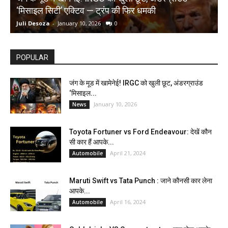
‘मिसाइल सिटी’ एक्टिव — ट्रंप की फिर धमकी
क
Juli Desoza
-
January 10, 2026
0
d
POPULAR
जंग के मूड में खामेनेई! IRGC को खुली छूट, अंडरग्राउंड
‘मिसाइल...
January 10, 2026
News
Toyota Fortuner vs Ford Endeavour: देखें कौन
सी कार हैं आपके...
April 21, 2024
Automobile
Maruti Swift vs Tata Punch : जाने कौनसी कार लेना
आपके...
April 16, 2024
Automobile