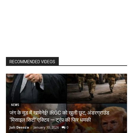
RECOMMENDED VIDEOS
NEWS
जंग के मूड में खामेनेई! IRGC को खुली छूट, अंडरग्राउंड
T
‘मिसाइल सिटी’ एक्टिव — ट्रंप की फिर धमकी
क
Juli Desoza
-
January 10, 2026
0
d