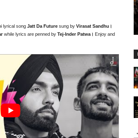
i lyrical song
Jatt Da Future
sung by
Virasat Sandhu।
ar
while lyrics are penned by
Tej-Inder Patwa।
Enjoy and