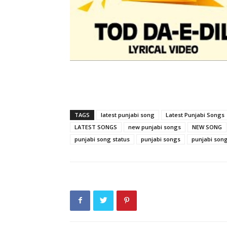
TAGS
latest punjabi song
Latest Punjabi Songs
LATEST SONGS
new punjabi songs
NEW SONG
punjabi song status
punjabi songs
punjabi song