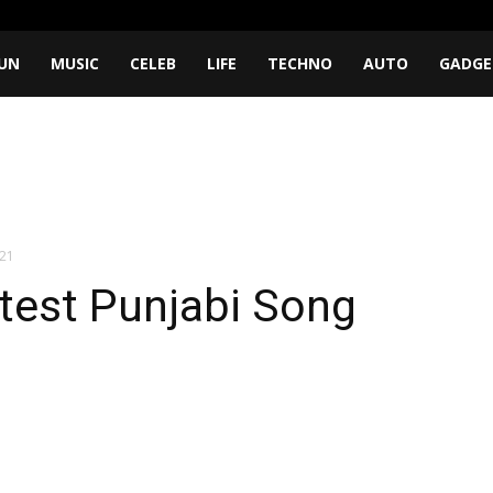
UN
MUSIC
CELEB
LIFE
TECHNO
AUTO
GADGE
021
atest Punjabi Song