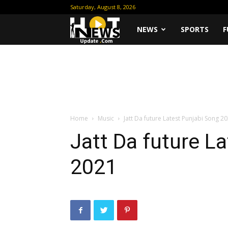
Saturday, August 8, 2026
Hot
NEWS
SPORTS
F
News
Update
Home
Music
Jatt Da future Latest Punjabi Song 2
Jatt Da future L
2021