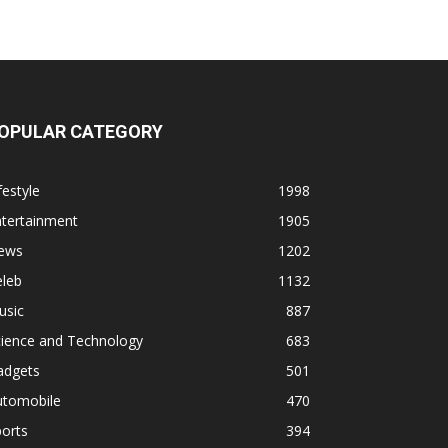
OPULAR CATEGORY
festyle
1998
ntertainment
1905
ews
1202
eleb
1132
usic
887
cience and Technology
683
adgets
501
utomobile
470
orts
394