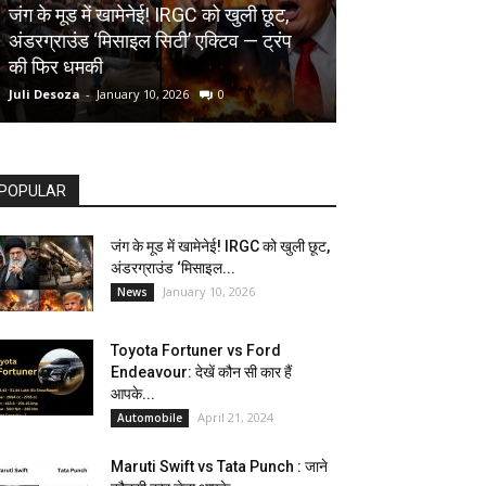
AUTOMOBILE
जंग के मूड में खामेनेई! IRGC को खुली छूट,
अंडरग्राउंड ‘मिसाइल सिटी’ एक्टिव — ट्रंप
Toyota Fortune
की फिर धमकी
देखें कौन सी कार ह
Juli Desoza
-
January 10, 2026
0
dhoni
-
April 21, 202
POPULAR
जंग के मूड में खामेनेई! IRGC को खुली छूट,
अंडरग्राउंड ‘मिसाइल...
January 10, 2026
News
Toyota Fortuner vs Ford
Endeavour: देखें कौन सी कार हैं
आपके...
April 21, 2024
Automobile
Maruti Swift vs Tata Punch : जाने