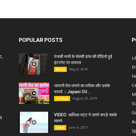
POPULAR POSTS
P
ट,
पंजाबी भाभी के सेक्सी डांस की वीडियो हुई
Li
इंटरनेट पर वायरल
E
May 8, 2018
Music
N
C
जापानी तेल लगाने का तरीका और उसके
फायदे । Japani Oil...
M
August 25, 2019
Lifestyle
S
G
VIDEO: आलिआ भट्ट ने उतारे कपड़े सबके
े
सामने
A
June 4, 2017
Celeb
Sp