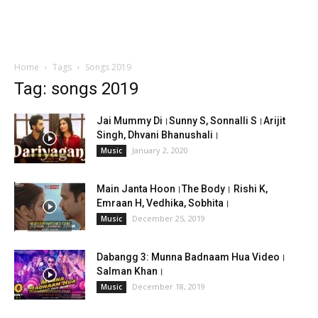
Home
Tags
Songs 2019
Tag: songs 2019
Jai Mummy Di।Sunny S, Sonnalli S।Arijit
Singh, Dhvani Bhanushali।
January 2, 2020
Music
Main Janta Hoon।The Body। Rishi K,
Emraan H, Vedhika, Sobhita।
December 25, 2019
Music
Dabangg 3: Munna Badnaam Hua Video।
Salman Khan।
December 18, 2019
Music