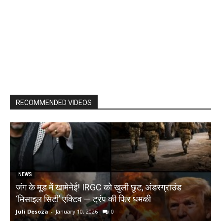
RECOMMENDED VIDEOS
NEWS
जंग के मूड में खामेनेई! IRGC को खुली छूट, अंडरग्राउंड
T
‘मिसाइल सिटी’ एक्टिव — ट्रंप की फिर धमकी
क
Juli Desoza
-
January 10, 2026
0
d