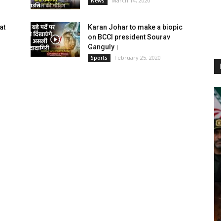
March 14, 2020
News
at
Karan Johar to make a biopic
on BCCI president Sourav
Ganguly।
February 25, 2020
Sports