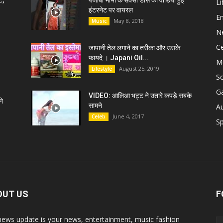
ट,
पंजाबी भाभी के सेक्सी डांस की वीडियो हुई
Li
इंटरनेट पर वायरल
E
May 8, 2018
Music
N
C
जापानी तेल लगाने का तरीका और उसके
फायदे । Japani Oil...
M
August 25, 2019
Lifestyle
S
G
VIDEO: आलिआ भट्ट ने उतारे कपड़े सबके
े
सामने
A
June 4, 2017
Celeb
Sp
OUT US
F
news update is your news, entertainment, music fashion