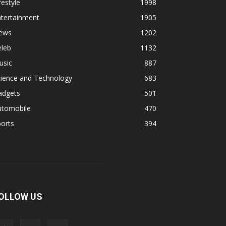
festyle
1998
ntertainment
1905
ews
1202
eleb
1132
usic
887
cience and Technology
683
adgets
501
utomobile
470
orts
394
OLLOW US