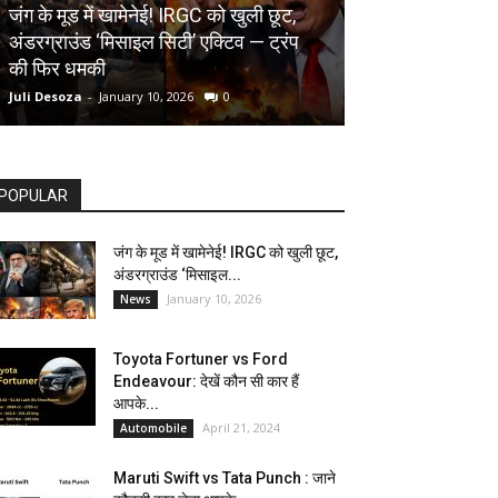
AUTOMOBILE
जंग के मूड में खामेनेई! IRGC को खुली छूट,
अंडरग्राउंड ‘मिसाइल सिटी’ एक्टिव — ट्रंप
Toyota Fortune
की फिर धमकी
देखें कौन सी कार ह
Juli Desoza
-
January 10, 2026
0
dhoni
-
April 21, 202
POPULAR
जंग के मूड में खामेनेई! IRGC को खुली छूट,
अंडरग्राउंड ‘मिसाइल...
January 10, 2026
News
Toyota Fortuner vs Ford
Endeavour: देखें कौन सी कार हैं
आपके...
April 21, 2024
Automobile
Maruti Swift vs Tata Punch : जाने