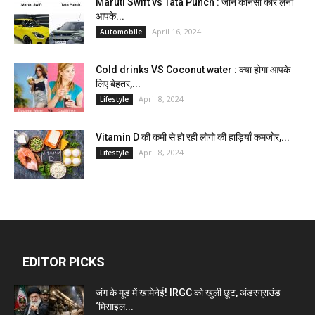
Maruti Swift vs Tata Punch : जाने कौनसी कार लेना
आपके...
April 16, 2024
Automobile
Cold drinks VS Coconut water : क्या होगा आपके
लिए बेहतर,...
April 8, 2024
Lifestyle
Vitamin D की कमी से हो रही लोगो की हाड़ियाँ कमजोर,...
April 8, 2024
Lifestyle
EDITOR PICKS
जंग के मूड में खामेनेई! IRGC को खुली छूट, अंडरग्राउंड
‘मिसाइल...