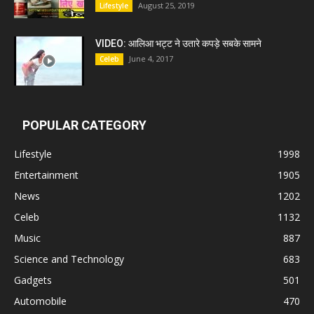
August 25, 2019
Lifestyle
VIDEO: आलिआ भट्ट ने उतारे कपड़े सबके सामने
June 4, 2017
Celeb
POPULAR CATEGORY
Lifestyle
1998
Entertainment
1905
News
1202
Celeb
1132
Music
887
Science and Technology
683
Gadgets
501
Automobile
470