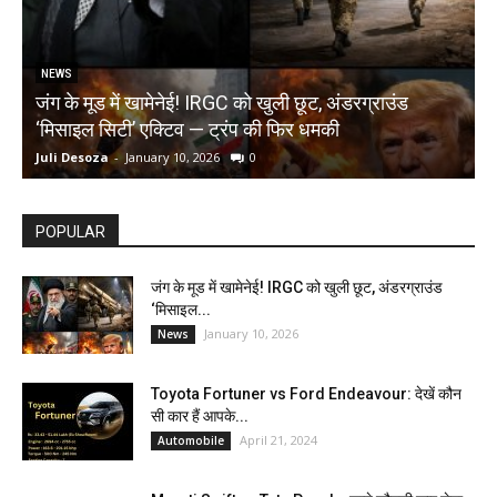
NEWS
जंग के मूड में खामेनेई! IRGC को खुली छूट, अंडरग्राउंड
T
‘मिसाइल सिटी’ एक्टिव — ट्रंप की फिर धमकी
क
Juli Desoza
-
January 10, 2026
0
d
POPULAR
जंग के मूड में खामेनेई! IRGC को खुली छूट, अंडरग्राउंड
‘मिसाइल...
January 10, 2026
News
Toyota Fortuner vs Ford Endeavour: देखें कौन
सी कार हैं आपके...
April 21, 2024
Automobile