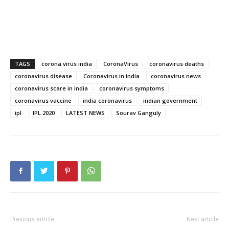
TAGS
corona virus india
CoronaVirus
coronavirus deaths
coronavirus disease
Coronavirus in india
coronavirus news
coronavirus scare in india
coronavirus symptoms
coronavirus vaccine
india coronavirus
indian government
ipl
IPL 2020
LATEST NEWS
Sourav Ganguly
Previous article
Next article