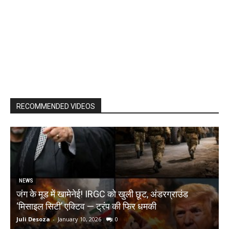
RECOMMENDED VIDEOS
NEWS
जंग के मूड में खामेनेई! IRGC को खुली छूट, अंडरग्राउंड
T
‘मिसाइल सिटी’ एक्टिव — ट्रंप की फिर धमकी
क
Juli Desoza
-
January 10, 2026
0
d