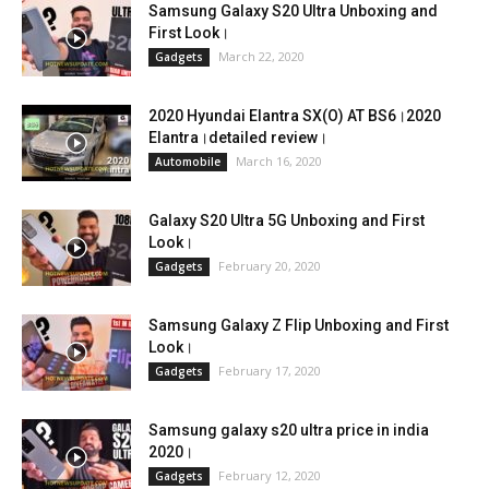
Samsung Galaxy S20 Ultra Unboxing and
First Look।
March 22, 2020
Gadgets
2020 Hyundai Elantra SX(O) AT BS6।2020
Elantra।detailed review।
March 16, 2020
Automobile
Galaxy S20 Ultra 5G Unboxing and First
Look।
February 20, 2020
Gadgets
Samsung Galaxy Z Flip Unboxing and First
Look।
February 17, 2020
Gadgets
Samsung galaxy s20 ultra price in india
2020।
February 12, 2020
Gadgets