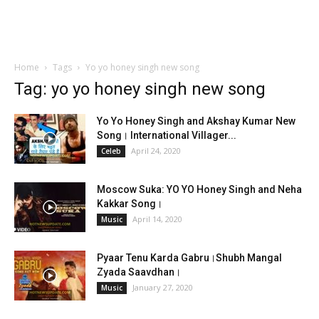
Home
Tags
Yo yo honey singh new song
Tag: yo yo honey singh new song
Yo Yo Honey Singh and Akshay Kumar New
Song। International Villager...
April 24, 2020
Celeb
Moscow Suka: YO YO Honey Singh and Neha
Kakkar Song।
April 14, 2020
Music
Pyaar Tenu Karda Gabru।Shubh Mangal
Zyada Saavdhan।
January 27, 2020
Music