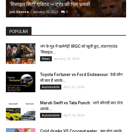
‘मिसाइल सिटी’ एक्टिव — ट्रंप की फिर धमकी
क
Juli Desoza
-
January 10, 2026
0
d
POPULAR
जंग के मूड में खामेनेई! IRGC को खुली छूट, अंडरग्राउंड
‘मिसाइल...
January 10, 2026
News
Toyota Fortuner vs Ford Endeavour: देखें कौन
सी कार हैं आपके...
April 21, 2024
Automobile
Maruti Swift vs Tata Punch : जाने कौनसी कार लेना
आपके...
April 16, 2024
Automobile
Cold drinks VS Coconut water : क्या होगा आपके