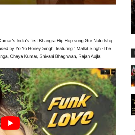
mar’s India’s first Bhangra Hip Hop song Gur Nalo Ishq
d by Yo Yo Honey Singh, featuring “ Malkit Singh -The
Banga, Chaya Kumar, Shivani Bhaghwan, Rajan Aujla|