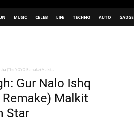
UN
MUSIC
CELEB
LIFE
TECHNO
AUTO
GADGE
itha (The YOYO Remake) Malkit...
h: Gur Nalo Ishq
 Remake) Malkit
n Star