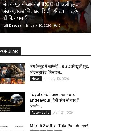
AUTOMOBILE
जंग के मूड में खामेनेई! IRGC को खुली छूट,
अंडरग्राउंड ‘मिसाइल सिटी’ एक्टिव — ट्रंप
Toyota Fortune
की फिर धमकी
देखें कौन सी कार ह
Juli Desoza
-
January 10, 2026
0
dhoni
-
April 21, 202
POPULAR
जंग के मूड में खामेनेई! IRGC को खुली छूट,
अंडरग्राउंड ‘मिसाइल...
January 10, 2026
News
Toyota Fortuner vs Ford
Endeavour: देखें कौन सी कार हैं
आपके...
April 21, 2024
Automobile
Maruti Swift vs Tata Punch : जाने