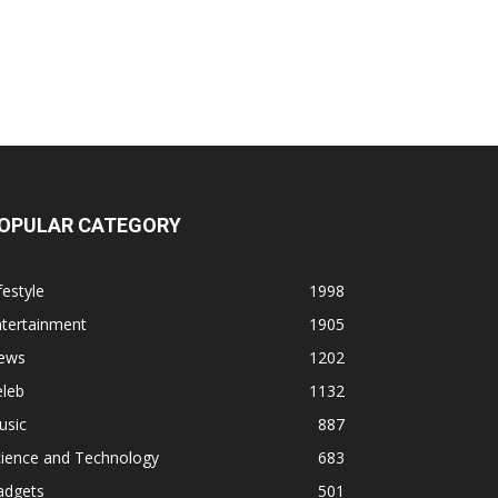
OPULAR CATEGORY
festyle
1998
ntertainment
1905
ews
1202
eleb
1132
usic
887
cience and Technology
683
adgets
501