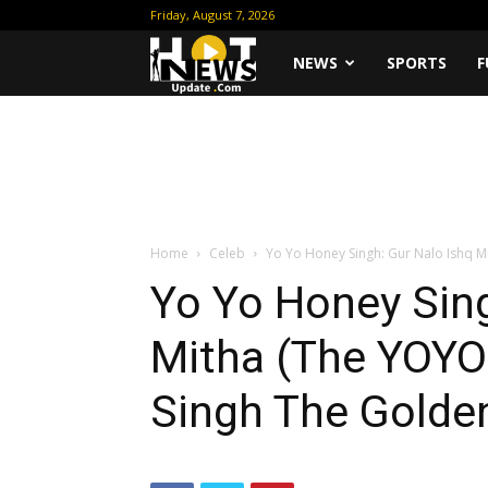
Friday, August 7, 2026
Hot
NEWS
SPORTS
F
News
Update
Home
Celeb
Yo Yo Honey Singh: Gur Nalo Ishq M
Yo Yo Honey Sing
Mitha (The YOYO
Singh The Golde