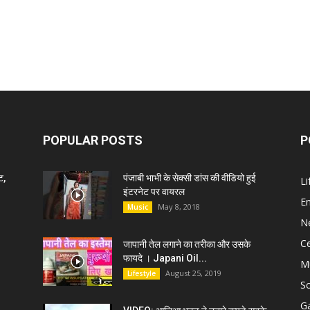
POPULAR POSTS
P
ट,
पंजाबी भाभी के सेक्सी डांस की वीडियो हुई
Li
इंटरनेट पर वायरल
E
May 8, 2018
Music
N
C
जापानी तेल लगाने का तरीका और उसके
फायदे । Japani Oil...
M
August 25, 2019
Lifestyle
S
G