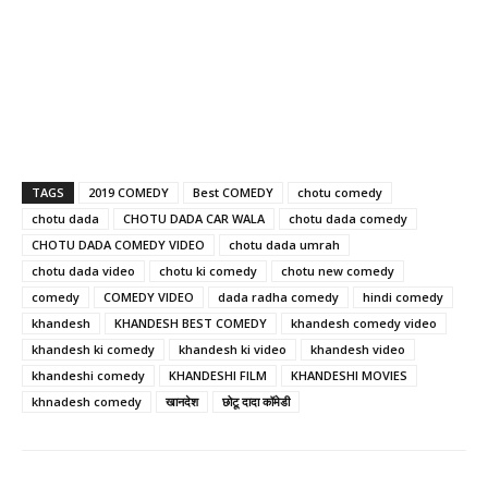
TAGS
2019 COMEDY
Best COMEDY
chotu comedy
chotu dada
CHOTU DADA CAR WALA
chotu dada comedy
CHOTU DADA COMEDY VIDEO
chotu dada umrah
chotu dada video
chotu ki comedy
chotu new comedy
comedy
COMEDY VIDEO
dada radha comedy
hindi comedy
khandesh
KHANDESH BEST COMEDY
khandesh comedy video
khandesh ki comedy
khandesh ki video
khandesh video
khandeshi comedy
KHANDESHI FILM
KHANDESHI MOVIES
khnadesh comedy
खानदेश
छोटू दादा कॉमेडी