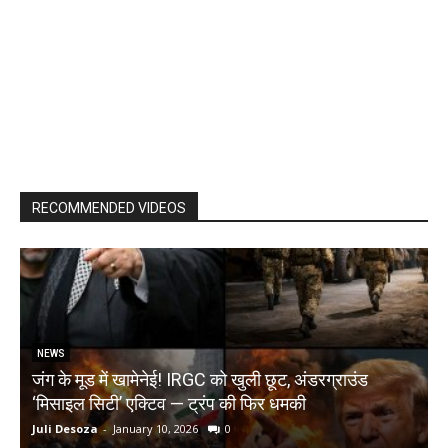
RECOMMENDED VIDEOS
NEWS
जंग के मूड में खामेनेई! IRGC को खुली छूट, अंडरग्राउंड
T
‘मिसाइल सिटी’ एक्टिव — ट्रंप की फिर धमकी
क
Juli Desoza
-
January 10, 2026
0
d