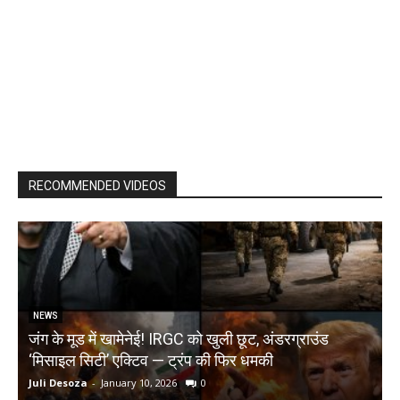
RECOMMENDED VIDEOS
NEWS
जंग के मूड में खामेनेई! IRGC को खुली छूट, अंडरग्राउंड
T
‘मिसाइल सिटी’ एक्टिव — ट्रंप की फिर धमकी
क
Juli Desoza
-
January 10, 2026
0
d