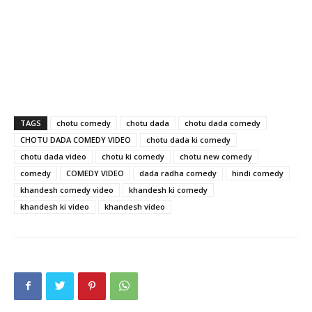
TAGS
chotu comedy
chotu dada
chotu dada comedy
CHOTU DADA COMEDY VIDEO
chotu dada ki comedy
chotu dada video
chotu ki comedy
chotu new comedy
comedy
COMEDY VIDEO
dada radha comedy
hindi comedy
khandesh comedy video
khandesh ki comedy
khandesh ki video
khandesh video