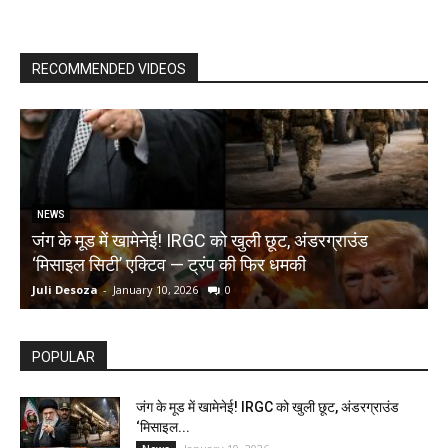
RECOMMENDED VIDEOS
NEWS
जंग के मूड में खामेनेई! IRGC को खुली छूट, अंडरग्राउंड
T
‘मिसाइल सिटी’ एक्टिव — ट्रंप की फिर धमकी
क
Juli Desoza
-
January 10, 2026
0
d
POPULAR
जंग के मूड में खामेनेई! IRGC को खुली छूट, अंडरग्राउंड
‘मिसाइल...