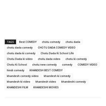
TAGS
Best COMEDY
chotu comedy
chotu dada
chotu dada comedy
CHOTU DADA COMEDY VIDEO
chotu dada ki comedy
Chotu Dada Ki School Life
Chotu Dada ki video
chotu dada video
chotu ki comedy
Chotu Ki School
chotu new comedy
comedy
COMEDY VIDEO
hindi comedy
KHANDESH BEST COMEDY
khandesh comedy video
khandesh ki comedy
khandesh ki video
khandesh video
khandeshi comedy
KHANDESHI FILM
KHANDESHI MOVIES