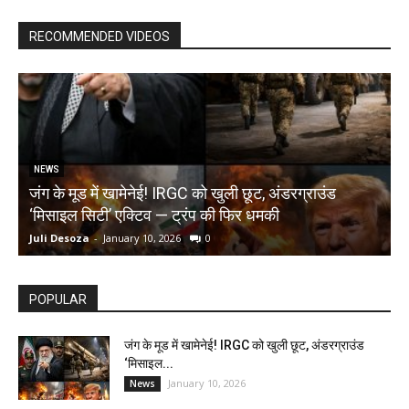
RECOMMENDED VIDEOS
NEWS
जंग के मूड में खामेनेई! IRGC को खुली छूट, अंडरग्राउंड
T
‘मिसाइल सिटी’ एक्टिव — ट्रंप की फिर धमकी
क
Juli Desoza
-
January 10, 2026
0
d
POPULAR
जंग के मूड में खामेनेई! IRGC को खुली छूट, अंडरग्राउंड
‘मिसाइल...
January 10, 2026
News