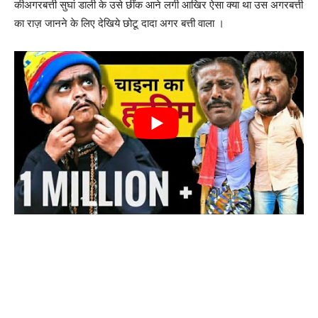
कीअगरबत्ती सुघां डाली के उसे छींक आने लगी आखिर ऐसा क्या था उस अगरबत्ती
का राज़ जानने के लिए देखिये छोटू दादा अगर बत्ती वाला ।