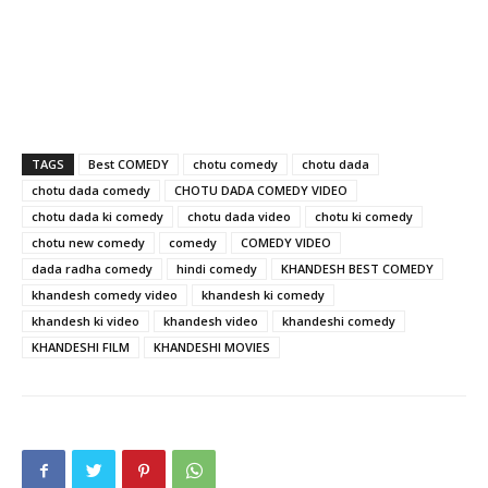
TAGS
Best COMEDY
chotu comedy
chotu dada
chotu dada comedy
CHOTU DADA COMEDY VIDEO
chotu dada ki comedy
chotu dada video
chotu ki comedy
chotu new comedy
comedy
COMEDY VIDEO
dada radha comedy
hindi comedy
KHANDESH BEST COMEDY
khandesh comedy video
khandesh ki comedy
khandesh ki video
khandesh video
khandeshi comedy
KHANDESHI FILM
KHANDESHI MOVIES