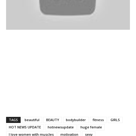
TAGS
beautiful
BEAUTY
bodybuilder
fitness
GIRLS
HOT NEWS UPDATE
hotnewsupdate
huge female
I love women with muscles
motivation
sexy