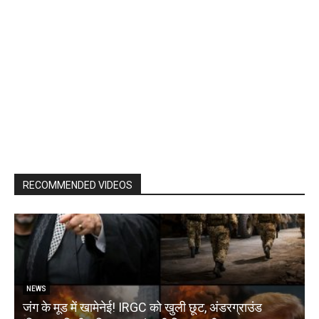
RECOMMENDED VIDEOS
NEWS
जंग के मूड में खामेनेई! IRGC को खुली छूट, अंडरग्राउंड
T