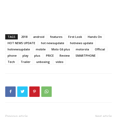
TAGS
2018
android
features
First Look
Hands On
HOT NEWS UPDATE
hot newsupdate
hotnews update
hotnewsupdate
mobile
Moto G6 plus
motorola
Official
phone
play
plus
PRICE
Review
SMARTPHONE
Tech
Trailer
unboxing
video
Previous article
Next article