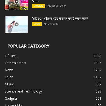
Oil...
August 25, 2019
Lifestyle
VIDEO: आलिआ भट्ट ने उतारे कपड़े सबके सामने
June 4, 2017
Celeb
POPULAR CATEGORY
Lifestyle
1998
Entertainment
1905
News
1202
Celeb
1132
Music
887
Science and Technology
683
Gadgets
501
Automobile
470