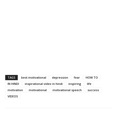
TAGS
best motivational
depression
fear
HOW TO
IN HINDI
inspirational video in hindi
inspiring
life
motivation
motivational
motivational speech
success
VIDEOS