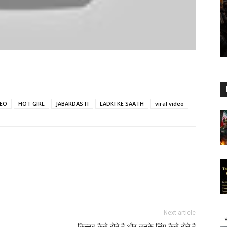
DEO
HOT GIRL
JABARDASTI
LADKI KE SAATH
viral video
Next article