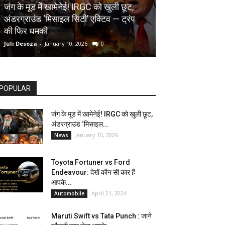
AUTOMOBILE
जंग के मूड में खामेनेई! IRGC को खुली छूट,
अंडरग्राउंड ‘मिसाइल सिटी’ एक्टिव — ट्रंप
Toyota Fortune
की फिर धमकी
देखें कौन सी कार ह
Juli Desoza
-
January 10, 2026
0
dhoni
-
April 21, 202
POPULAR
जंग के मूड में खामेनेई! IRGC को खुली छूट,
अंडरग्राउंड ‘मिसाइल...
January 10, 2026
News
Toyota Fortuner vs Ford
Endeavour: देखें कौन सी कार हैं
आपके...
April 21, 2024
Automobile
Maruti Swift vs Tata Punch : जाने