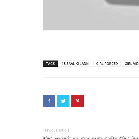
TAGS
18 SAAL KI LADKI
GIRL FORCED
GIRL VI
Previous article