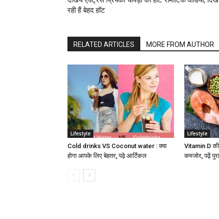
देखिये एक्ट्रेस प्रियंका चोपड़ा का हॉट रोमांटिक वीडियो, दिख
रही हैं बेहद हॉट
RELATED ARTICLES
MORE FROM AUTHOR
Lifestyle
Lifestyle
Cold drinks VS Coconut water : क्या
Vitamin D की क
होगा आपके लिए बेहतर, पढ़े आर्टिकल
कमजोर, पढ़ें पु