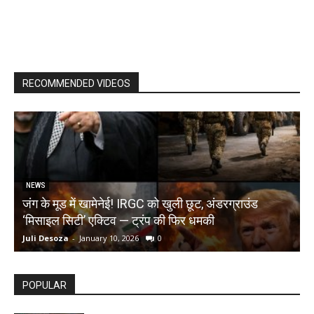
RECOMMENDED VIDEOS
NEWS
जंग के मूड में खामेनेई! IRGC को खुली छूट, अंडरग्राउंड
T
‘मिसाइल सिटी’ एक्टिव — ट्रंप की फिर धमकी
क
Juli Desoza
-
January 10, 2026
0
d
POPULAR