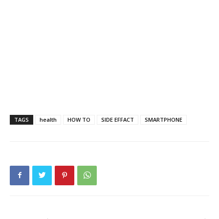
TAGS
health
HOW TO
SIDE EFFACT
SMARTPHONE