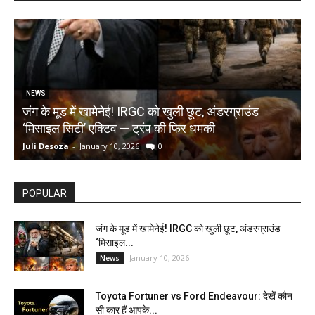
NEWS
जंग के मूड में खामेनेई! IRGC को खुली छूट, अंडरग्राउंड
T
‘मिसाइल सिटी’ एक्टिव — ट्रंप की फिर धमकी
क
Juli Desoza
-
January 10, 2026
0
d
POPULAR
जंग के मूड में खामेनेई! IRGC को खुली छूट, अंडरग्राउंड
‘मिसाइल...
January 10, 2026
News
Toyota Fortuner vs Ford Endeavour: देखें कौन
सी कार हैं आपके...