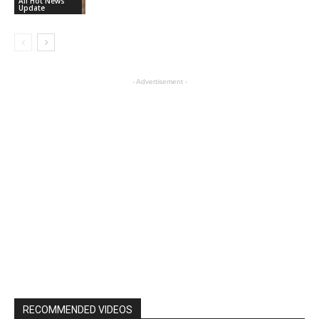
All Hot News
Update
- Advertisement -
RECOMMENDED VIDEOS