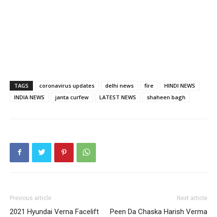
TAGS
coronavirus updates
delhi news
fire
HINDI NEWS
INDIA NEWS
janta curfew
LATEST NEWS
shaheen bagh
Previous article
Next article
2021 Hyundai Verna Facelift
Peen Da Chaska Harish Verma