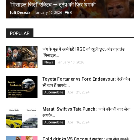
‘मिसाइल सिटी’ एक्टिव — ट्रंप की फिर धमकी
क
Juli Desoza
-
January 10, 2026
0
d
POPULAR
जंग के मूड में खामेनेई! IRGC को खुली छूट, अंडरग्राउंड
‘मिसाइल...
January 10, 2026
News
Toyota Fortuner vs Ford Endeavour: देखें कौन
सी कार हैं आपके...
April 21, 2024
Automobile
Maruti Swift vs Tata Punch : जाने कौनसी कार लेना
आपके...
April 16, 2024
Automobile
Cold drinks VS Coconut water : क्या होगा आपके