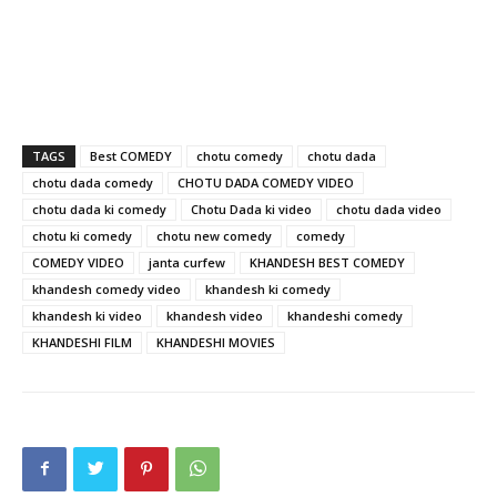
TAGS
Best COMEDY
chotu comedy
chotu dada
chotu dada comedy
CHOTU DADA COMEDY VIDEO
chotu dada ki comedy
Chotu Dada ki video
chotu dada video
chotu ki comedy
chotu new comedy
comedy
COMEDY VIDEO
janta curfew
KHANDESH BEST COMEDY
khandesh comedy video
khandesh ki comedy
khandesh ki video
khandesh video
khandeshi comedy
KHANDESHI FILM
KHANDESHI MOVIES