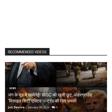
RECOMMENDED VIDEOS
NEWS
जंग के मूड में खामेनेई! IRGC को खुली छूट, अंडरग्राउंड
T
‘मिसाइल सिटी’ एक्टिव — ट्रंप की फिर धमकी
क
Juli Desoza
-
January 10, 2026
0
d