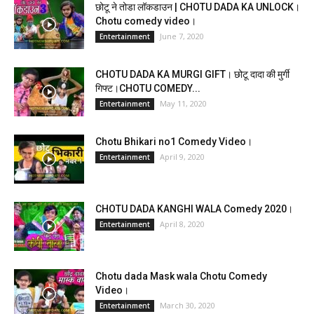
छोटू ने तोडा लॉकडाउन | CHOTU DADA KA UNLOCK।
Chotu comedy video।
June 7, 2020
Entertainment
CHOTU DADA KA MURGI GIFT। छोटू दादा की मुर्गी
गिफ्ट।CHOTU COMEDY...
May 11, 2020
Entertainment
Chotu Bhikari no1 Comedy Video।
April 9, 2020
Entertainment
CHOTU DADA KANGHI WALA Comedy 2020।
April 8, 2020
Entertainment
Chotu dada Mask wala Chotu Comedy
Video।
March 30, 2020
Entertainment