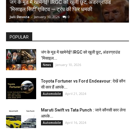
जंग के मूड में खामेनेई! IRGC को खुली छूट, अंडरग्राउंड
T
‘मिसाइल सिटी’ एक्टिव — ट्रंप की फिर धमकी
क
Juli Desoza
-
January 10, 2026
0
d
POPULAR
जंग के मूड में खामेनेई! IRGC को खुली छूट, अंडरग्राउंड
‘मिसाइल...
January 10, 2026
News
Toyota Fortuner vs Ford Endeavour: देखें कौन
सी कार हैं आपके...
April 21, 2024
Automobile
Maruti Swift vs Tata Punch : जाने कौनसी कार लेना
आपके...
April 16, 2024
Automobile