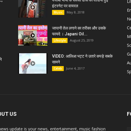
ट,
पंजाबी भाभी के सेक्सी डांस की वीडियो हुई
Li
इंटरनेट पर वायरल
E
May 8, 2018
Music
N
C
जापानी तेल लगाने का तरीका और उसके
फायदे । Japani Oil...
M
August 25, 2019
Lifestyle
S
G
VIDEO: आलिआ भट्ट ने उतारे कपड़े सबके
े
सामने
A
June 4, 2017
Celeb
Sp
OUT US
F
news update is your news, entertainment, music fashion