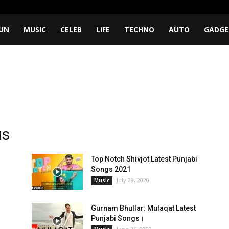
UN
MUSIC
CELEB
LIFE
TECHNO
AUTO
GADGE
us
Top Notch Shivjot Latest Punjabi
Songs 2021
July 29, 2020
Music
Gurnam Bhullar: Mulaqat Latest
Punjabi Songs।