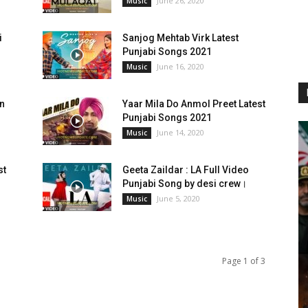
June 26, 2020
Music
i
Sanjog Mehtab Virk Latest
Punjabi Songs 2021
June 16, 2020
Music
on
Yaar Mila Do Anmol Preet Latest
Punjabi Songs 2021
June 14, 2020
Music
st
Geeta Zaildar : LA Full Video
Punjabi Song by desi crew।
June 5, 2020
Music
Page 1 of 3