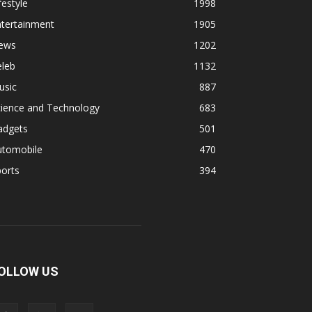
festyle
1998
ntertainment
1905
ews
1202
eleb
1132
usic
887
cience and Technology
683
adgets
501
utomobile
470
orts
394
OLLOW US