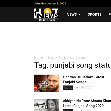
Saturday, August 8, 2026
Hot
NEWS
SPORTS
F
News
Update
Home
Tags
Punjabi song status
Tag: punjabi song stat
Haddan De Jadake Latest
Punjabi Songs।
July 30, 2020
Music
Akhiyan Nu Rone Afsana Khan
Latest Punjabi Song 2020।