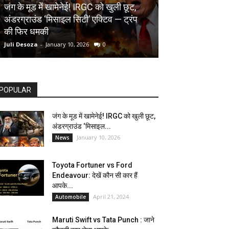
AUTOMOBILE
जंग के मूड में खामेनेई! IRGC को खुली छूट,
अंडरग्राउंड ‘मिसाइल सिटी’ एक्टिव — ट्रंप
Toyota Fortune
की फिर धमकी
देखें कौन सी कार ह
Juli Desoza
-
January 10, 2026
0
dhoni
-
April 21, 202
POPULAR
जंग के मूड में खामेनेई! IRGC को खुली छूट,
अंडरग्राउंड ‘मिसाइल...
January 10, 2026
News
Toyota Fortuner vs Ford
Endeavour: देखें कौन सी कार हैं
आपके...
April 21, 2024
Automobile
Maruti Swift vs Tata Punch : जाने