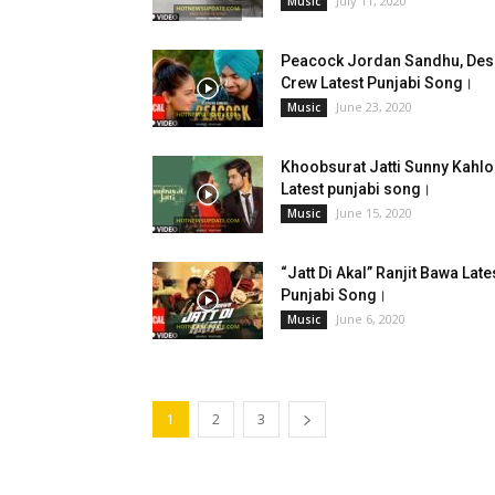
July 11, 2020
Music
Peacock Jordan Sandhu, Des
Crew Latest Punjabi Song।
June 23, 2020
Music
Khoobsurat Jatti Sunny Kahl
Latest punjabi song।
June 15, 2020
Music
“Jatt Di Akal” Ranjit Bawa Late
Punjabi Song।
June 6, 2020
Music
1
2
3