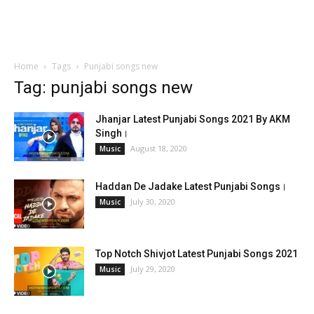
Home
Tags
Punjabi songs new
Tag: punjabi songs new
Jhanjar Latest Punjabi Songs 2021 By AKM
Singh।
August 18, 2020
Music
Haddan De Jadake Latest Punjabi Songs।
July 30, 2020
Music
Top Notch Shivjot Latest Punjabi Songs 2021
July 29, 2020
Music