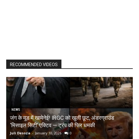
RECOMMENDED VIDEOS
NEWS
जंग के मूड में खामेनेई! IRGC को खुली छूट, अंडरग्राउंड
T
‘मिसाइल सिटी’ एक्टिव — ट्रंप की फिर धमकी
क
Juli Desoza
-
January 10, 2026
0
d