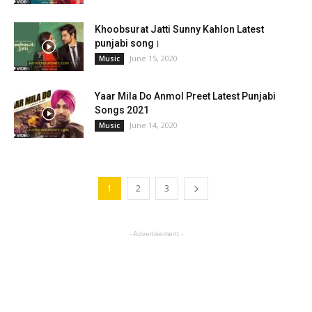
Khoobsurat Jatti Sunny Kahlon Latest
punjabi song।
June 15, 2020
Music
Yaar Mila Do Anmol Preet Latest Punjabi
Songs 2021
June 14, 2020
Music
1
2
3
- Advertisement -