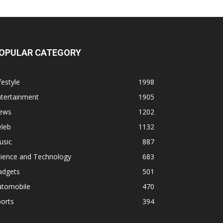
OPULAR CATEGORY
festyle
1998
ntertainment
1905
ews
1202
eleb
1132
usic
887
cience and Technology
683
adgets
501
utomobile
470
orts
394