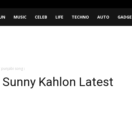
UN
MUSIC
CELEB
LIFE
TECHNO
AUTO
GADGE
t punjabi song।
 Sunny Kahlon Latest