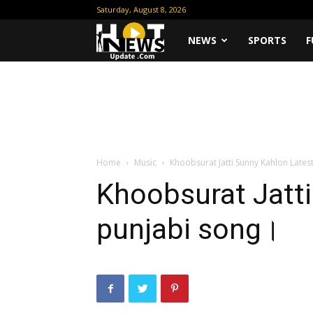
Saturday, August 8, 2026
Hot
NEWS
SPORTS
F
News
Update
Home
Music
Khoobsurat Jatti Sunny Kahlon Lates
Khoobsurat Jatti
punjabi song।