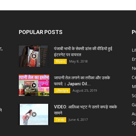
POPULAR POSTS
P
ट,
पंजाबी भाभी के सेक्सी डांस की वीडियो हुई
Li
इंटरनेट पर वायरल
E
May 8, 2018
Music
N
C
जापानी तेल लगाने का तरीका और उसके
फायदे । Japani Oil...
M
August 25, 2019
Lifestyle
S
G
VIDEO: आलिआ भट्ट ने उतारे कपड़े सबके
े
सामने
A
June 4, 2017
Celeb
Sp