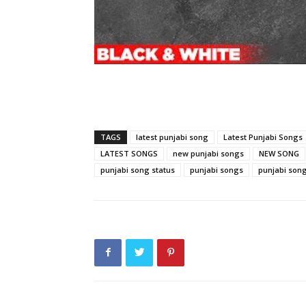
TAGS
latest punjabi song
Latest Punjabi Songs
LATEST SONGS
new punjabi songs
NEW SONG
punjabi song status
punjabi songs
punjabi song