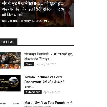
AUTOMOBILE
जंग के मूड में खामेनेई! IRGC को खुली छूट,
अंडरग्राउंड ‘मिसाइल सिटी’ एक्टिव — ट्रंप
Toyota Fortune
की फिर धमकी
देखें कौन सी कार ह
Juli Desoza
-
January 10, 2026
0
dhoni
-
April 21, 202
POPULAR
जंग के मूड में खामेनेई! IRGC को खुली छूट,
अंडरग्राउंड ‘मिसाइल...
January 10, 2026
News
Toyota Fortuner vs Ford
Endeavour: देखें कौन सी कार हैं
आपके...
April 21, 2024
Automobile
Maruti Swift vs Tata Punch : जाने