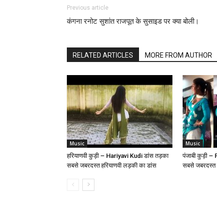
Previous article
कंगना रनोट सुशांत राजपूत के सुसाइड पर क्या बोली।
RELATED ARTICLES
MORE FROM AUTHOR
Music
Music
हरियाणवी कुड़ी – Hariyavi Kudi डांस तड़का
पंजाबी कुड़ी 
सबसे जबरदस्त हरियाणवी लड़की का डांस
सबसे जबरदस्त 