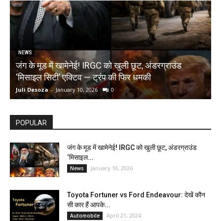
NEWS
जंग के मूड में खामेनेई! IRGC को खुली छूट, अंडरग्राउंड
T
‘मिसाइल सिटी’ एक्टिव — ट्रंप की फिर धमकी
क
Juli Desoza
-
January 10, 2026
0
d
POPULAR
जंग के मूड में खामेनेई! IRGC को खुली छूट, अंडरग्राउंड
‘मिसाइल...
January 10, 2026
News
Toyota Fortuner vs Ford Endeavour: देखें कौन
सी कार हैं आपके...
April 21, 2024
Automobile