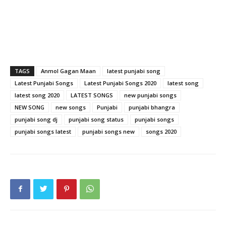
TAGS
Anmol Gagan Maan
latest punjabi song
Latest Punjabi Songs
Latest Punjabi Songs 2020
latest song
latest song 2020
LATEST SONGS
new punjabi songs
NEW SONG
new songs
Punjabi
punjabi bhangra
punjabi song dj
punjabi song status
punjabi songs
punjabi songs latest
punjabi songs new
songs 2020