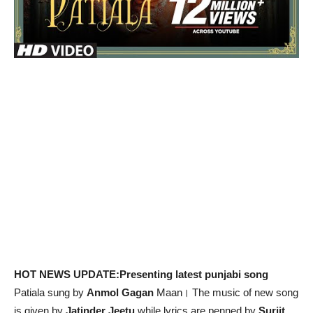
HOT NEWS UPDATE:Presenting latest punjabi song
Patiala sung by
Anmol Gagan
Maan। The music of new song
is given by
Jatinder Jeetu
while lyrics are penned by
Surjit