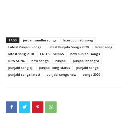
TAGS
jordan sandhu songs
latest punjabi song
Latest Punjabi Songs
Latest Punjabi Songs 2020
latest song
latest song 2020
LATEST SONGS
new punjabi songs
NEW SONG
new songs
Punjabi
punjabi bhangra
punjabi song dj
punjabi song status
punjabi songs
punjabi songs latest
punjabi songs new
songs 2020