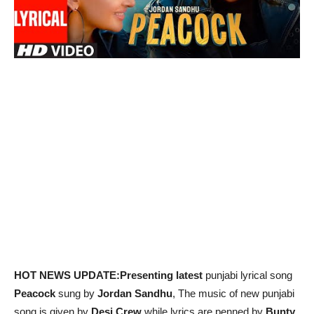
HOT NEWS UPDATE:Presenting latest
punjabi lyrical song
Peacock
sung by
Jordan Sandhu
, The music of new punjabi
song is given by
Desi Crew
while lyrics are penned by
Bunty