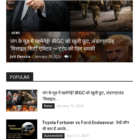
NEWS
जंग के मूड में खामेनेई! IRGC को खुली छूट, अंडरग्राउंड
T
‘मिसाइल सिटी’ एक्टिव — ट्रंप की फिर धमकी
क
Juli Desoza
-
January 10, 2026
0
d
POPULAR
जंग के मूड में खामेनेई! IRGC को खुली छूट, अंडरग्राउंड
‘मिसाइल...
January 10, 2026
News
Toyota Fortuner vs Ford Endeavour: देखें कौन
सी कार हैं आपके...
April 21, 2024
Automobile