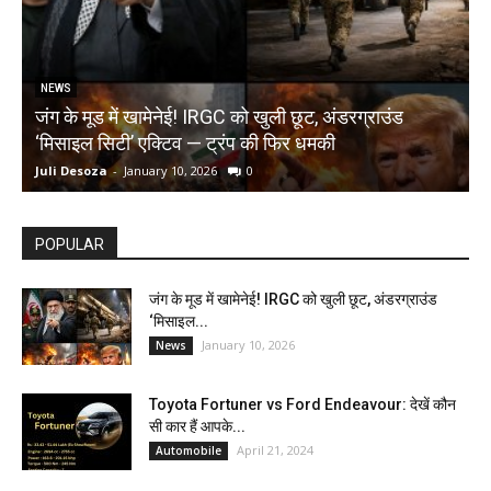
NEWS
जंग के मूड में खामेनेई! IRGC को खुली छूट, अंडरग्राउंड
T
‘मिसाइल सिटी’ एक्टिव — ट्रंप की फिर धमकी
क
Juli Desoza
-
January 10, 2026
0
d
POPULAR
जंग के मूड में खामेनेई! IRGC को खुली छूट, अंडरग्राउंड
‘मिसाइल...
January 10, 2026
News
Toyota Fortuner vs Ford Endeavour: देखें कौन
सी कार हैं आपके...
April 21, 2024
Automobile