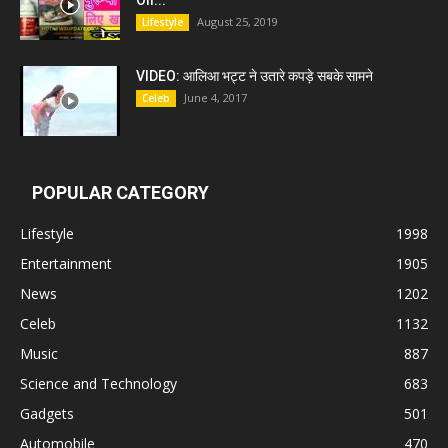
August 25, 2019
Lifestyle
VIDEO: आलिआ भट्ट ने उतारे कपड़े सबके सामने
June 4, 2017
Celeb
POPULAR CATEGORY
Lifestyle
1998
Entertainment
1905
News
1202
Celeb
1132
Music
887
Science and Technology
683
Gadgets
501
Automobile
470