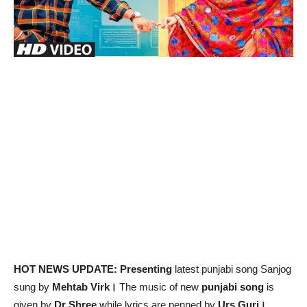
HOT NEWS UPDATE: Presenting
latest punjabi song Sanjog
sung by
Mehtab Virk।
The music of new
punjabi song
is
given by
Dr Shree
while lyrics are penned by
Urs Guri।