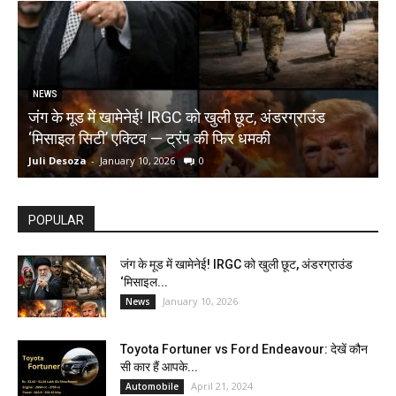
NEWS
जंग के मूड में खामेनेई! IRGC को खुली छूट, अंडरग्राउंड
T
‘मिसाइल सिटी’ एक्टिव — ट्रंप की फिर धमकी
क
Juli Desoza
-
January 10, 2026
0
d
POPULAR
जंग के मूड में खामेनेई! IRGC को खुली छूट, अंडरग्राउंड
‘मिसाइल...
January 10, 2026
News
Toyota Fortuner vs Ford Endeavour: देखें कौन
सी कार हैं आपके...
April 21, 2024
Automobile