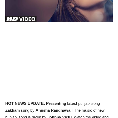
HOT NEWS UPDATE: Presenting latest
punjabi song
Zakham
sung by
Anusha Randhawa।
The music of new
punjabi song is given by
Johnny Vick
। Watch the video and