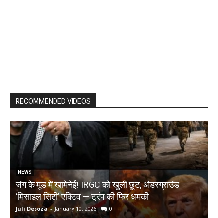
RECOMMENDED VIDEOS
NEWS
जंग के मूड में खामेनेई! IRGC को खुली छूट, अंडरग्राउंड
T
‘मिसाइल सिटी’ एक्टिव — ट्रंप की फिर धमकी
क
Juli Desoza
-
January 10, 2026
0
d