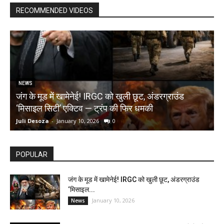
RECOMMENDED VIDEOS
NEWS
जंग के मूड में खामेनेई! IRGC को खुली छूट, अंडरग्राउंड
T
‘मिसाइल सिटी’ एक्टिव — ट्रंप की फिर धमकी
क
Juli Desoza
-
January 10, 2026
0
d
POPULAR
जंग के मूड में खामेनेई! IRGC को खुली छूट, अंडरग्राउंड
‘मिसाइल...
January 10, 2026
News