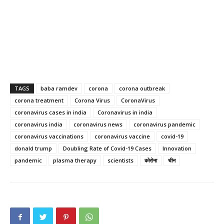
TAGS
baba ramdev
corona
corona outbreak
corona treatment
Corona Virus
CoronaVirus
coronavirus cases in india
Coronavirus in india
coronavirus india
coronavirus news
coronavirus pandemic
coronavirus vaccinations
coronavirus vaccine
covid-19
donald trump
Doubling Rate of Covid-19 Cases
Innovation
pandemic
plasma therapy
scientists
कोरोना
चीन