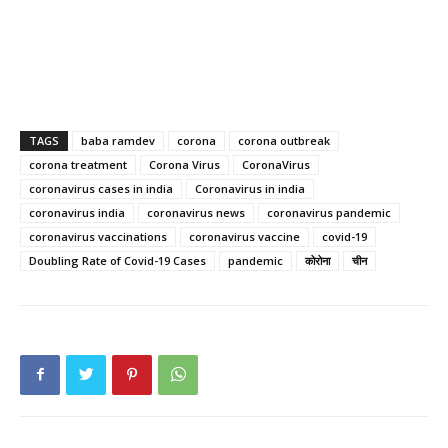
TAGS
baba ramdev
corona
corona outbreak
corona treatment
Corona Virus
CoronaVirus
coronavirus cases in india
Coronavirus in india
coronavirus india
coronavirus news
coronavirus pandemic
coronavirus vaccinations
coronavirus vaccine
covid-19
Doubling Rate of Covid-19 Cases
pandemic
कोरोना
चीन