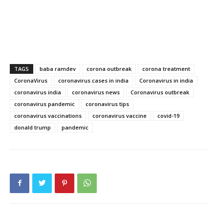
TAGS
baba ramdev
corona outbreak
corona treatment
CoronaVirus
coronavirus cases in india
Coronavirus in india
coronavirus india
coronavirus news
Coronavirus outbreak
coronavirus pandemic
coronavirus tips
coronavirus vaccinations
coronavirus vaccine
covid-19
donald trump
pandemic